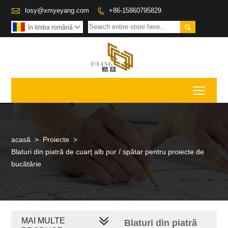

losy@xmyeyang.com
+86-15860795829


în limba română

Toggl
acasă
>
Proiecte
>
Blaturi din piatră de cuarț alb pur / spătar pentru proiecte de
bucătărie
MAI MULTE
Blaturi din piatră