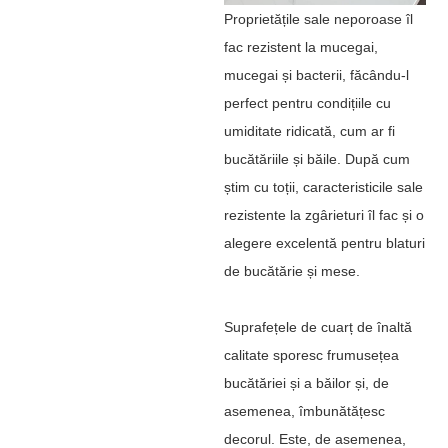
Proprietățile sale neporoase îl
fac rezistent la mucegai,
mucegai și bacterii, făcându-l
perfect pentru condițiile cu
umiditate ridicată, cum ar fi
bucătăriile și băile. După cum
știm cu toții, caracteristicile sale
rezistente la zgârieturi îl fac și o
alegere excelentă pentru blaturi
de bucătărie și mese.
Suprafețele de cuarț de înaltă
calitate sporesc frumusețea
bucătăriei și a băilor și, de
asemenea, îmbunătățesc
decorul. Este, de asemenea,