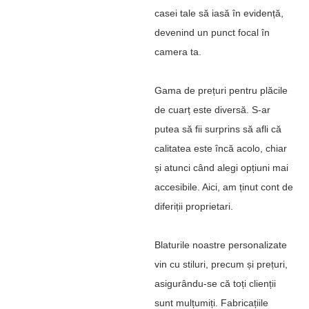
casei tale să iasă în evidență,
devenind un punct focal în
camera ta.
Gama de prețuri pentru plăcile
de cuarț este diversă. S-ar
putea să fii surprins să afli că
calitatea este încă acolo, chiar
și atunci când alegi opțiuni mai
accesibile. Aici, am ținut cont de
diferiții proprietari.
Blaturile noastre personalizate
vin cu stiluri, precum și prețuri,
asigurându-se că toți clienții
sunt mulțumiți. Fabricațiile