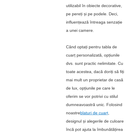
utilizabil în obiecte decorative,
pe pereți și pe podele. Deci,
influențează întreaga senzație
a unei camere.
Când optați pentru tabla de
cuarț personalizată, opțiunile
dvs. sunt practic nelimitate. Cu
toate acestea, dacă doriți să fiți
mai mult un proprietar de casă
de lux, opțiunile pe care le
oferim se vor potrivi cu stilul
dumneavoastră unic. Folosind
noastre
blaturi de cuarț
,
designul și alegerile de culoare
încă pot ajuta la îmbunătățirea