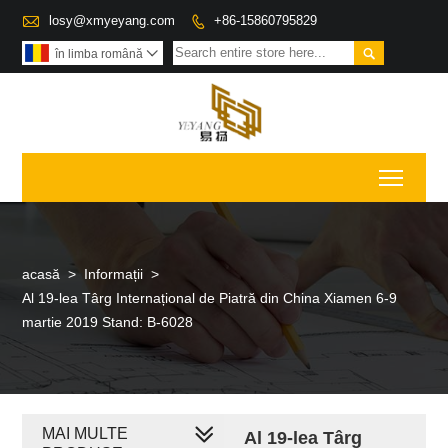

losy@xmyeyang.com
+86-15860795829


în limba română

Toggl
acasă
>
Informații
>
Al 19-lea Târg Internațional de Piatră din China Xiamen 6-9
martie 2019 Stand: B-6028
MAI MULTE
Al 19-lea Târg