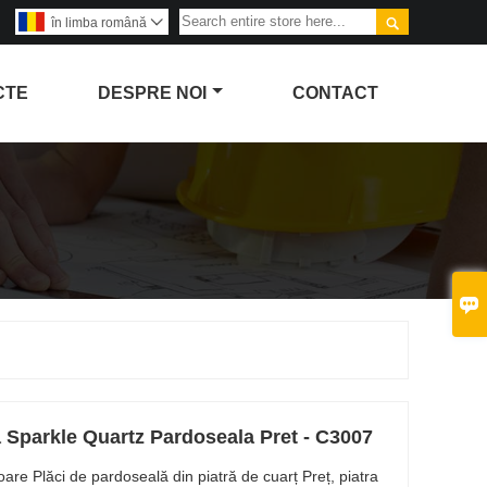

în limba română

CTE
DESPRE NOI
CONTACT

a Sparkle Quartz Pardoseala Pret - C3007
toare Plăci de pardoseală din piatră de cuarț Preț, piatra