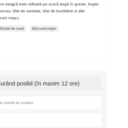
ire neagră este utilizată pe scară largă în gresie, trepte
pervaz, blat de vanitate, blat de bucătărie și alte
cuarț negru.
tificiale de cuarț
blat cuarț negru
urând posibil (în maxim 12 ore)