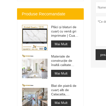
Produse Recomandate
Plăci și blaturi de
cuarț cu venă gri
imprimate | Cuarț
imprimat pe tot
corpul PQ005
Mai Mult
pre
Materiale de
construcție de
înaltă calitate
Piatră de
pardoseală din
Mai Mult
piatră Proiecte gri
deschis
Blat din piatră de
cuarț alb de
Calacatta,
proiectat artificial,
blat și blat de
Mai Mult