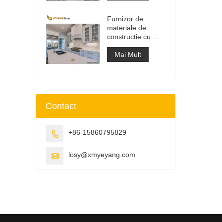
lucru
Furnizor de
materiale de
construcție cu
suprafață solidă
din piatră
Mai Mult
artificială de cuarț
Contact
+86-15860795829

losy@xmyeyang.com
