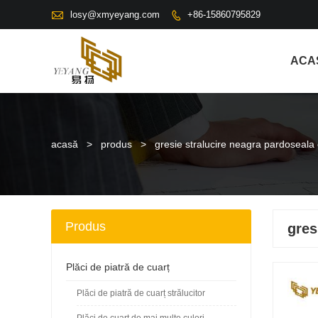

losy@xmyeyang.com
+86-15860795829

ACA
acasă
>
produs
>
gresie stralucire neagra pardoseala 
Produs
gres
Plăci de piatră de cuarț
Plăci de piatră de cuarț strălucitor
Plăci de cuarț de mai multe culori