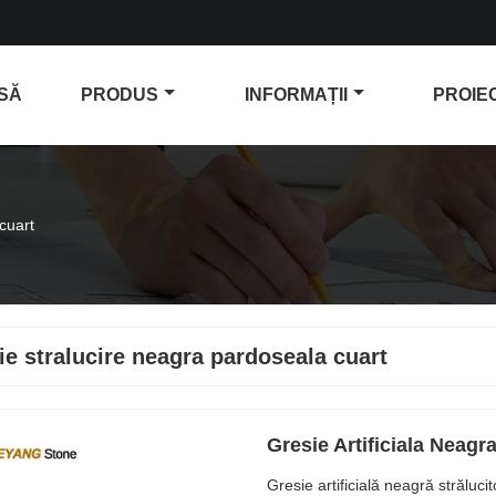
SĂ
PRODUS
INFORMAȚII
PROIE
cuart
ie stralucire neagra pardoseala cuart
Gresie Artificiala Neagr
Gresie artificială neagră străluci