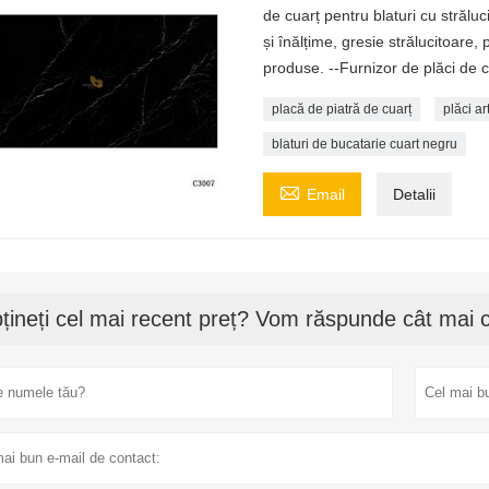
de cuarț pentru blaturi cu străluc
și înălțime, gresie strălucitoare, 
produse. --Furnizor de plăci de 
placă de piatră de cuarț
plăci ar
blaturi de bucatarie cuart negru

Email
Detalii
țineți cel mai recent preț? Vom răspunde cât mai c