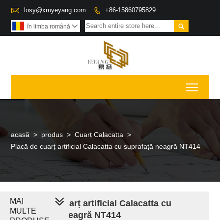

losy@xmyeyang.com
+86-15860795829


în limba română

Toggl
acasă
>
produs
>
Cuarț Calacatta
>
Placă de cuarț artificial Calacatta cu suprafață neagră NT414
MAI
Placă de cuarț artificial Calacatta cu
MULTE
suprafață neagră NT414