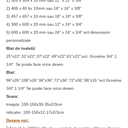
1) 305 x 305 x 10 mm sau 12" x 12" x 3/8"
2) 406 x 40 6x 10mm sau 16" x 16" x 3/8"
3) 457 x 457 x 10 mm sau 18" x 18" x 3/8"
4) 300 x 600 x 20 mm sau 12" x 24" x 3/4"
5) 600 x 600 x 20 mm sau 24" x 24" x 3/4" ect dimensiuni
personalizate
Blat de toaletă:
25"x22",31"x22",37"x22",49"x22",61"x22",ect. Grosime 3/4",1
1/4" Se poate face orice desen.
Blat:
96"x26",108"x26",96"x36",72"x36",72"x36",96"x16 "ect Grosime
3/4",1 1/4" Se poate face orice desen.
Scara:
treapta: 100-150x30-35x2/3cm
ridicator: 100-150x12-17x2/3cm
Despre noi: