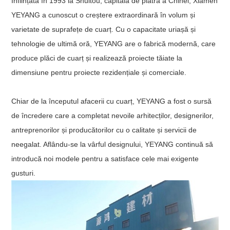
Înființată în 1993 la Shuitou, capitala de piatră a Chinei, Xiamen
YEYANG a cunoscut o creștere extraordinară în volum și
varietate de suprafețe de cuarț. Cu o capacitate uriașă și
tehnologie de ultimă oră, YEYANG are o fabrică modernă, care
produce plăci de cuarț și realizează proiecte tăiate la
dimensiune pentru proiecte rezidențiale și comerciale.
Chiar de la începutul afacerii cu cuarț, YEYANG a fost o sursă
de încredere care a completat nevoile arhitecților, designerilor,
antreprenorilor și producătorilor cu o calitate și servicii de
neegalat. Aflându-se la vârful designului, YEYANG continuă să
introducă noi modele pentru a satisface cele mai exigente
gusturi.