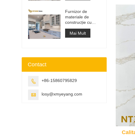
lucru
Furnizor de
materiale de
construcție cu
suprafață solidă
din piatră
Mai Mult
artificială de cuarț
Contact
+86-15860795829

losy@xmyeyang.com

Calit