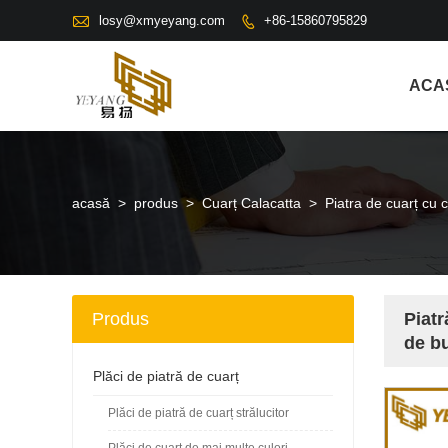

losy@xmyeyang.com
+86-15860795829

ACA
acasă
>
produs
>
Cuarț Calacatta
>
Piatra de cuarț cu 
Produs
Piatr
de b
Plăci de piatră de cuarț
Plăci de piatră de cuarț strălucitor
Plăci de cuarț de mai multe culori