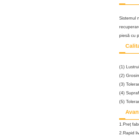
Sistemul n
recuperare
piesă cu p
Calit
(1) Lustru
(2) Grosi
(3) Toler
(4) Supraf
(5) Tolera
Avan
1.Preț fabr
2.Rapid l