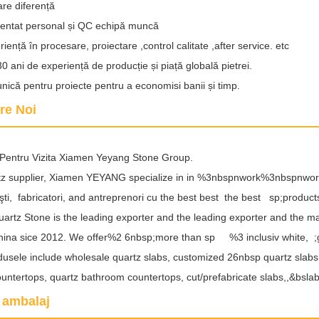
are diferență
entat personal și QC echipă muncă
iență în procesare, proiectare ,control calitate ,after service. etc
0 ani de experiență de producție și piață globală pietrei.
unică pentru proiecte pentru a economisi banii și timp.
re Noi
 Pentru Vizita Xiamen Yeyang Stone Group.
tz supplier, Xiamen YEYANG specialize in in %3nbspnwork%3nbspnwo
şti, fabricatori, and antreprenori cu the best best the best sp;produc
artz Stone is the leading exporter and the leading exporter and the 
ina sice 2012. We offer%2 6nbsp;more than sp %3 inclusiv white, ;gre
usele include wholesale quartz slabs, customized 26nbsp quartz slabs
untertops, quartz bathroom countertops, cut/prefabricate slabs,,&
 ambalaj