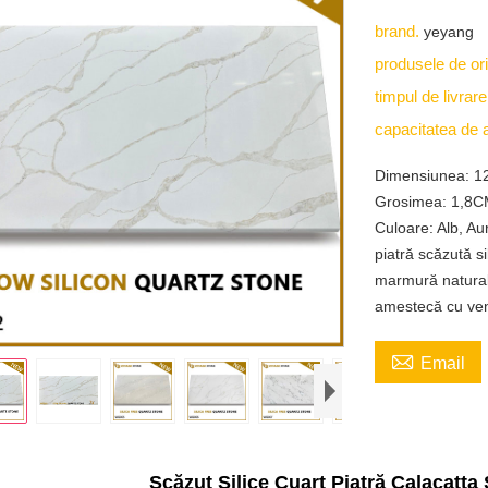
brand.
yeyang
produsele de or
timpul de livrar
capacitatea de 
Dimensiunea: 1
Grosimea: 1,8
Culoare: Alb, Aur
piatră scăzută si
marmură natural
amestecă cu ven

Email
Scăzut Silice Cuart Piatră Calacatta