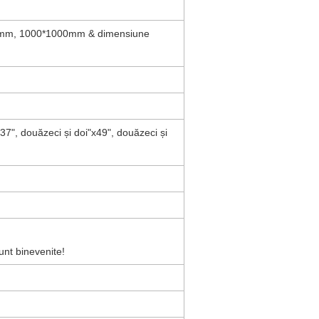
0mm, 1000*1000mm & dimensiune
x37", douăzeci și doi"x49", douăzeci și
sunt binevenite!