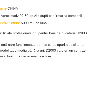
igine
CHINA
e
Aproximativ 20-30 de zile după confirmarea comenzii
aprovizionare
5000 m2 pe lună
rtificială profesională gri, pentru baie de bucătărie D2003.
iatră care funcționează frumos cu dulapuri albe și tonuri
model taup mediu până la gri. D2003 va oferi un contrast
va stilurilor de decor mai deschise.