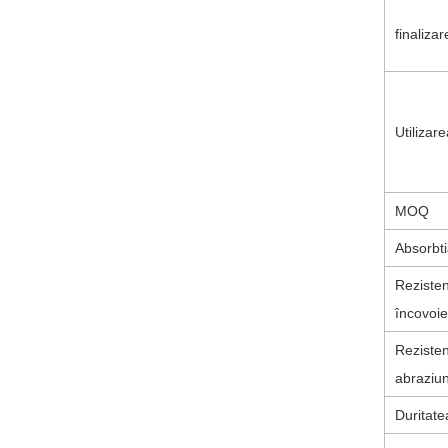
finaliza
Utilizare
MOQ
Absorbti
Rezisten
încovoie
Rezisten
abraziu
Duritat