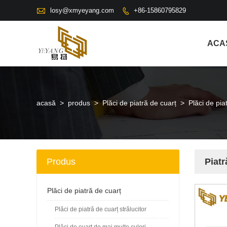

losy@xmyeyang.com
+86-15860795829

ACA
acasă
>
produs
>
Plăci de piatră de cuarț
>
Plăci de pia
Produs
Piatr
Plăci de piatră de cuarț
Plăci de piatră de cuarț strălucitor
Plăci de cuarț de mai multe culori