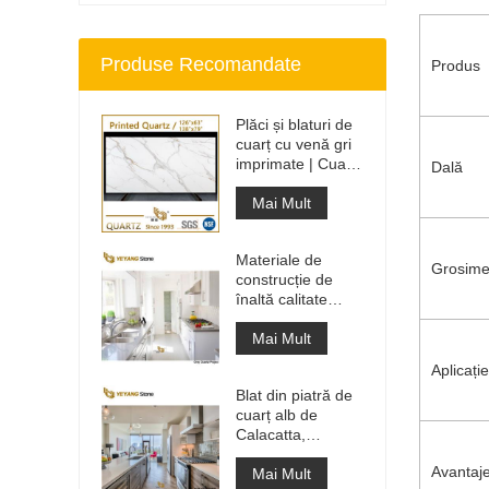
Produse Recomandate
Produs
Plăci și blaturi de
cuarț cu venă gri
imprimate | Cuarț
Dală
imprimat pe tot
corpul PQ005
Mai Mult
Materiale de
Grosim
construcție de
înaltă calitate
Piatră de
pardoseală din
Mai Mult
piatră Proiecte gri
Aplicație
deschis
Blat din piatră de
cuarț alb de
Calacatta,
proiectat artificial,
Avantaj
blat și blat de
Mai Mult