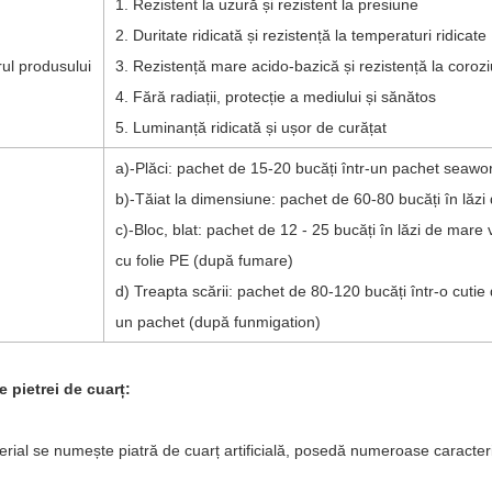
1. Rezistent la uzură și rezistent la presiune
2. Duritate ridicată și rezistență la temperaturi ridicate
ul produsului
3. Rezistență mare acido-bazică și rezistență la coro
4. Fără radiații, protecție a mediului și sănătos
5. Luminanță ridicată și ușor de curățat
a)-Plăci: pachet de 15-20 bucăți într-un pachet seawo
b)-Tăiat la dimensiune: pachet de 60-80 bucăți în lăz
c)-Bloc, blat: pachet de 12 - 25 bucăți în lăzi de mare
cu folie PE (după fumare)
d) Treapta scării: pachet de 80-120 bucăți într-o cutie
un pachet (după funmigation)
e pietrei de cuarț
:
rial se numește piatră de cuarț artificială, posedă numeroase caracteris