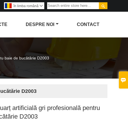

în limba română

CTE
DESPRE NOI
CONTACT
entru baie de bucătărie D2003

 bucătărie D2003
uarț artificială gri profesională pentru
cătărie D2003