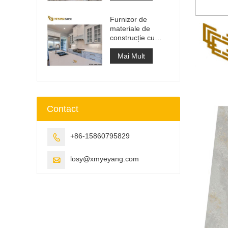
lucru
Furnizor de
materiale de
construcție cu
suprafață solidă
din piatră
Mai Mult
artificială de cuarț
Contact
+86-15860795829

losy@xmyeyang.com
