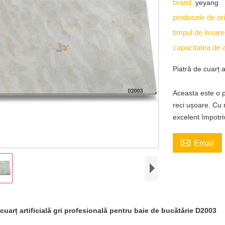
brand.
yeyang
produsele de or
timpul de livrar
capacitatea de 
Piatră de cuarț a
Aceasta este o p
reci ușoare. Cu 
excelent împotri

Email
 cuarț artificială gri profesională pentru baie de bucătărie D2003