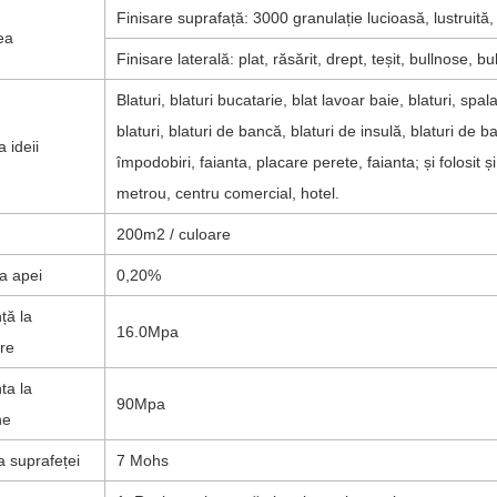
Finisare suprafață: 3000 granulație lucioasă, lustruită,
rea
Finisare laterală: plat, răsărit, drept, teșit, bullnose, 
Blaturi, blaturi bucatarie, blat lavoar baie, blaturi, spa
blaturi, blaturi de bancă, blaturi de insulă, blaturi de
a ideii
împodobiri, faianta, placare perete, faianta; și folosit 
metrou, centru comercial, hotel.
200m2 / culoare
a apei
0,20%
ță la
16.0Mpa
re
ta la
90Mpa
ne
ea suprafeței
7 Mohs