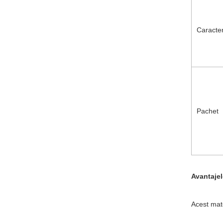
Caracter
Pachet
Avantajel
Acest mate