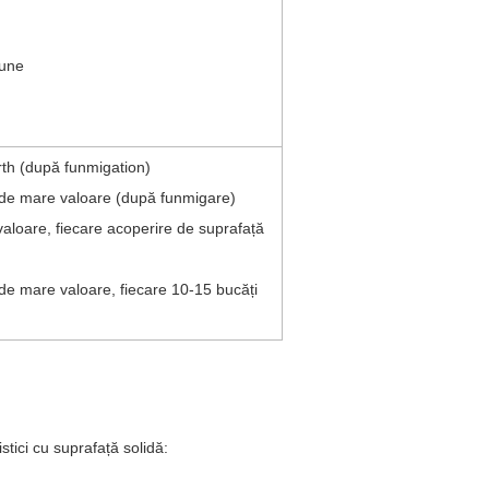
ziune
rth (după funmigation)
i de mare valoare (după funmigare)
 valoare, fiecare acoperire de suprafață
 de mare valoare, fiecare 10-15 bucăți
tici cu suprafață solidă: