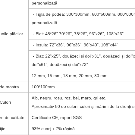
personalizată
- Tigla de podea: 300*300mm, 600*600mm, 800*80
personalizată
nile plăcilor
- Blat: 48*26".70*26", 78*26", 96"x26", 108"x26"
- Insula: 72"x36", 96"x36", 96"x40", 108"x44"
- Blat: 22"x25", douăzeci și doi"x31", douăzeci și doi"
doi"x61", douăzeci și doi"x73"
e
12 mm, 15 mm, 18 mm, 20 mm, 30 mm
de mostra
100*100mm
Alb, negru, roșu, roz, bej, maro, gri etc.
Culori
Aproximativ 80 de culori, culori și mărimi de la clienți 
re de calitate
Certificate CE, raport SGS
ţie
93% cuarț + 7% rășină