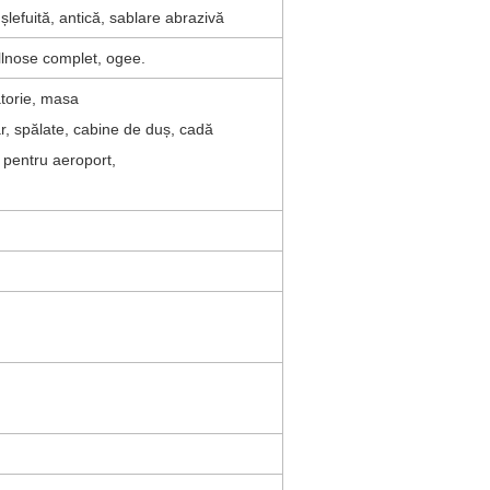
 șlefuită, antică, sablare abrazivă
bullnose complet, ogee.
latorie, masa
 bar, spălate, cabine de duș, cadă
și pentru aeroport,