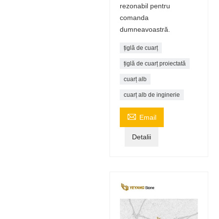
rezonabil pentru
comanda
dumneavoastră.
țiglă de cuarț
țiglă de cuarț proiectată
cuarț alb
cuarț alb de inginerie

Email
Detalii