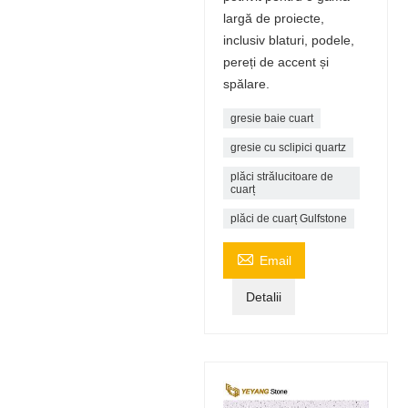
largă de proiecte,
inclusiv blaturi, podele,
pereți de accent și
spălare.
gresie baie cuart
gresie cu sclipici quartz
plăci strălucitoare de
cuarț
plăci de cuarț Gulfstone

Email
Detalii