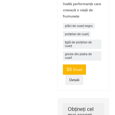
înaltă performanță care
creează o viață de
frumusețe.
plăci de cuarț negru
porțelan de cuarț
țiglă de porțelan de
cuarț
gresie din piatra de
cuart

Email
Detalii
Obțineți cel
mai recent