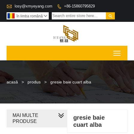

losy@xmyeyang.com
+86-15860795829


în limba română

Toggl
acasă
>
produs
>
gresie baie cuart alba
MAI MULTE
gresie baie
PRODUSE
cuart alba