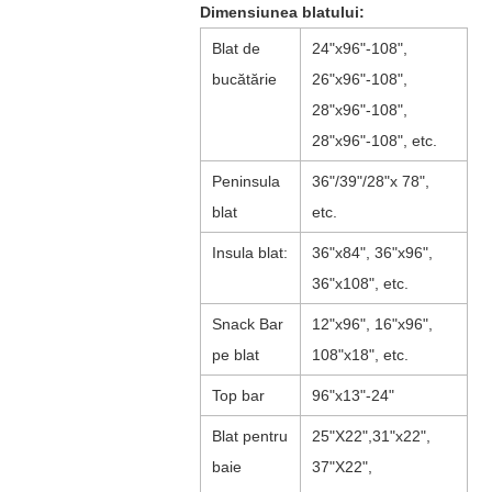
Dimensiunea blatului:
Blat de
24"x96"-108",
bucătărie
26"x96"-108",
28"x96"-108",
28"x96"-108", etc.
Peninsula
36"/39"/28"x 78",
blat
etc.
Insula blat:
36"x84", 36"x96",
36"x108", etc.
Snack Bar
12"x96", 16"x96",
pe blat
108"x18", etc.
Top bar
96"x13"-24"
Blat pentru
25"X22",31"x22",
baie
37"X22",