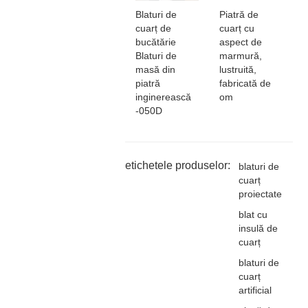
Blaturi de
Piatră de
cuarț de
cuarț cu
bucătărie
aspect de
Blaturi de
marmură,
masă din
lustruită,
piatră
fabricată de
inginerească
om
-050D
etichetele produselor:
blaturi de
cuarț
proiectate
blat cu
insulă de
cuarț
blaturi de
cuarț
artificial