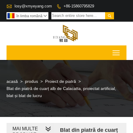

losy@xmyeyang.com
+86-15860795829


în limba română

Toggl
acasă
>
produs
>
Proiect de piatră
>
Blat din piatră de cuarț alb de Calacatta, proiectat artificial,
blat și blat de lucru
MAI MULTE
Blat din piatră de cuarț