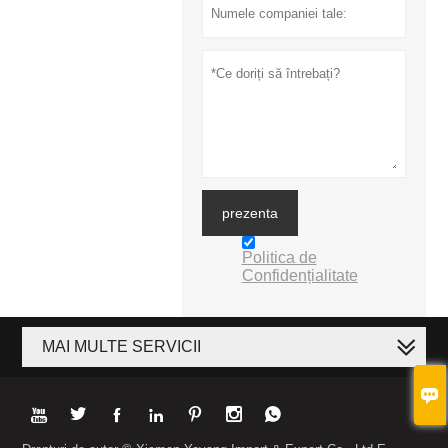
prezenta
Politica de
Confidențialitate
MAI MULTE SERVICII







