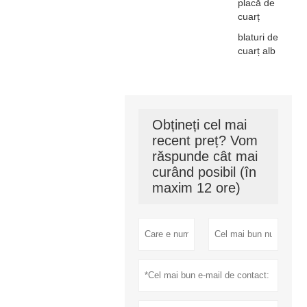
placă de
cuarț
blaturi de
cuarț alb
Obțineți cel mai
recent preț? Vom
răspunde cât mai
curând posibil (în
maxim 12 ore)