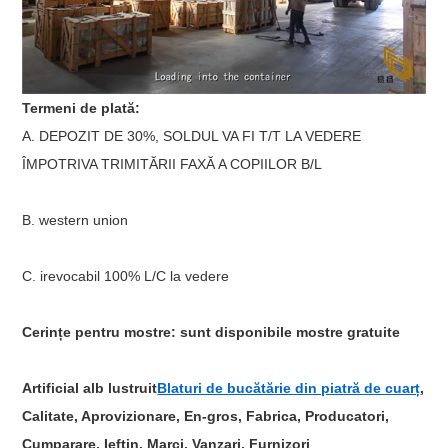
Termeni de plată:
A. DEPOZIT DE 30%, SOLDUL VA FI T/T LA VEDERE
ÎMPOTRIVA TRIMITĂRII FAXĂ A COPIILOR B/L
B. western union
C. irevocabil 100% L/C la vedere
Cerințe pentru mostre: sunt disponibile mostre gratuite
Artificial alb lustruit
Blaturi de bucătărie din piatră de cuarț
,
Calitate, Aprovizionare, En-gros, Fabrica, Producatori,
Cumparare, Ieftin, Marci, Vanzari, Furnizori