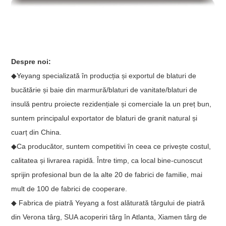
Despre noi:
◆Yeyang specializată în producția și exportul de blaturi de
bucătărie și baie din marmură/blaturi de vanitate/blaturi de
insulă pentru proiecte rezidențiale și comerciale la un preț bun,
suntem principalul exportator de blaturi de granit natural și
cuarț din China.
◆Ca producător, suntem competitivi în ceea ce privește costul,
calitatea și livrarea rapidă. Între timp, ca local bine-cunoscut
sprijin profesional bun de la alte 20 de fabrici de familie, mai
mult de 100 de fabrici de cooperare.
◆ Fabrica de piatră Yeyang a fost alăturată târgului de piatră
din Verona târg, SUA acoperiri târg în Atlanta, Xiamen târg de