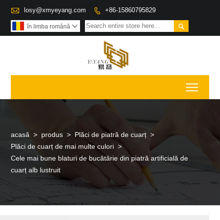

losy@xmyeyang.com
+86-15860795829


în limba română

Toggl
acasă
>
produs
>
Plăci de piatră de cuarț
>
Plăci de cuarț de mai multe culori
>
Cele mai bune blaturi de bucătărie din piatră artificială de
cuarț alb lustruit