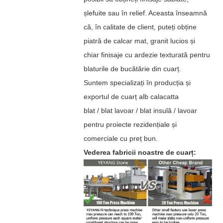
șlefuite sau în relief. Aceasta înseamnă
că, în calitate de client, puteți obține
piatră de calcar mat, granit lucios și
chiar finisaje cu ardezie texturată pentru
blaturile de bucătărie din cuarț.
Suntem specializați în producția și
exportul de cuarț alb calacatta
blat / blat lavoar / blat insulă / lavoar
pentru proiecte rezidențiale și
comerciale cu preț bun.
Vederea fabricii noastre de cuarț: