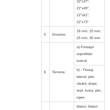
22"x37",
22"x49",
22"x61",
22"x73"
18 mm, 20 mm,
5
Grosime:
25 mm, 30 mm
a)-Finisajul
suprafeței:
lustruit
b) - Finisaj
6
Termina:
lateral: plat,
răsărit, drept,
teșit, buluș, plin,
ogee.
blaturi, blaturi