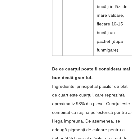
bucăți în lăzi de
mare valoare,
fiecare 10-15
bucăți un
pachet (după
funmigare)
De ce cuarțul poate fi considerat mai
bun decât granitul:
Ingredientul principal al plăcilor de blat
de cuarț este cuarțul, care reprezintă
aproximativ 93% din piese. Cuarțul este
combinat cu rășină poliesterică pentru a-
l lega împreună. De asemenea, se
adaugă pigmenți de culoare pentru a
îmbunătăți finisajul plăcilor de cuarț. În