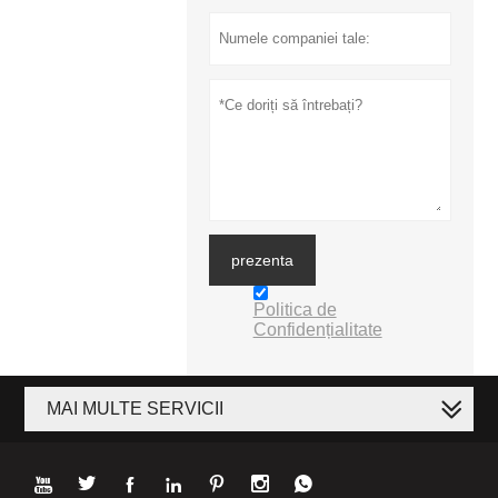
prezenta
Politica de
Confidențialitate
MAI MULTE SERVICII






