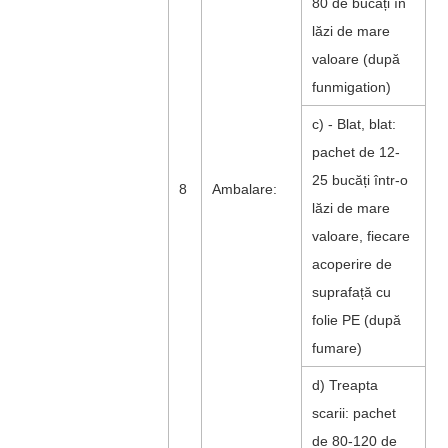
80 de bucăți în
lăzi de mare
valoare (după
funmigation)
c) - Blat, blat:
pachet de 12-
25 bucăți într-o
8
Ambalare:
lăzi de mare
valoare, fiecare
acoperire de
suprafață cu
folie PE (după
fumare)
d) Treapta
scarii: pachet
de 80-120 de