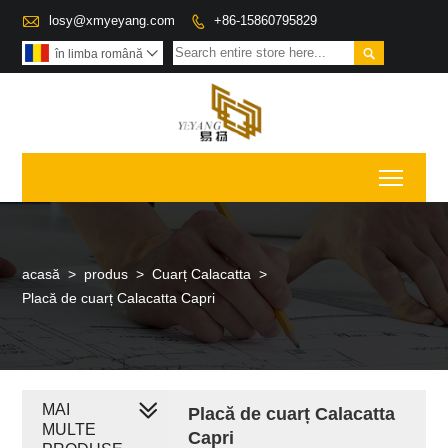

losy@xmyeyang.com
+86-15860795829


în limba română

Toggl
acasă
>
produs
>
Cuarț Calacatta
>
Placă de cuarț Calacatta Capri
MAI
Placă de cuarț Calacatta
MULTE
Capri