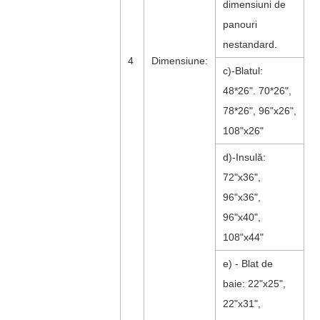
dimensiuni de
panouri
nestandard.
4
Dimensiune:
c)-Blatul:
48*26". 70*26",
78*26", 96"x26",
108"x26"
d)-Insulă:
72"x36",
96"x36",
96"x40",
108"x44"
e) - Blat de
baie: 22"x25",
22"x31",