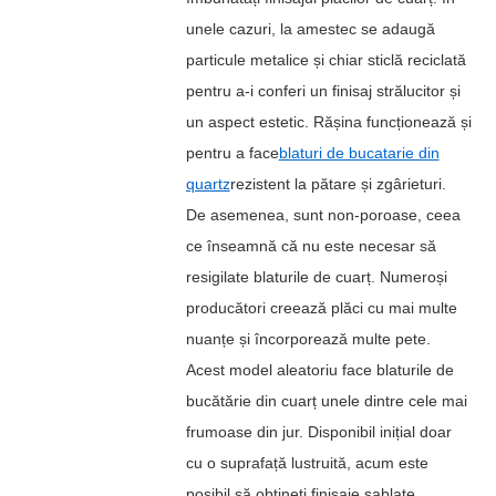
unele cazuri, la amestec se adaugă
particule metalice și chiar sticlă reciclată
pentru a-i conferi un finisaj strălucitor și
un aspect estetic. Rășina funcționează și
pentru a face
blaturi de bucatarie din
quartz
rezistent la pătare și zgârieturi.
De asemenea, sunt non-poroase, ceea
ce înseamnă că nu este necesar să
resigilate blaturile de cuarț. Numeroși
producători creează plăci cu mai multe
nuanțe și încorporează multe pete.
Acest model aleatoriu face blaturile de
bucătărie din cuarț unele dintre cele mai
frumoase din jur. Disponibil inițial doar
cu o suprafață lustruită, acum este
posibil să obțineți finisaje sablate,