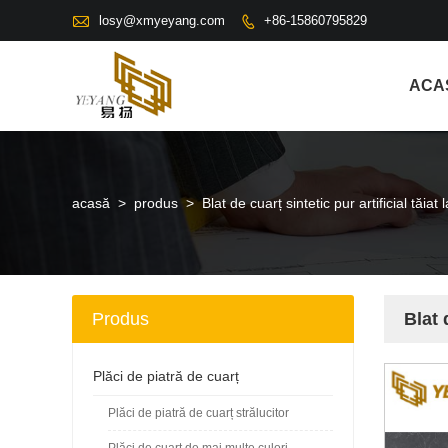

losy@xmyeyang.com
+86-15860795829

ACA
acasă
>
produs
>
Blat de cuarț sintetic pur artificial tăi
Produs
Blat 
Plăci de piatră de cuarț
Plăci de piatră de cuarț strălucitor
Plăci de cuarț de mai multe culori