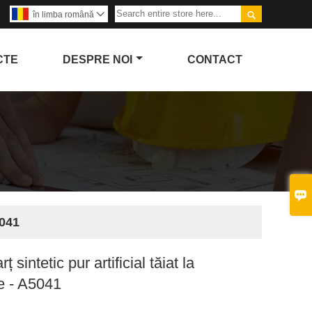

în limba română

CTE
DESPRE NOI
CONTACT

5041
ț sintetic pur artificial tăiat la
e - A5041