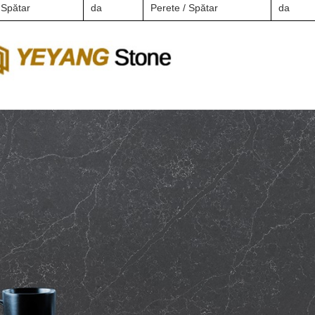
 Spătar
da
Perete / Spătar
da