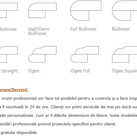
vrare/Servicii:
i noștri profesioniști vor face tot posibilul pentru a controla și a face i
va fi rezolvată în 24 de ore. Clienții vor primi serviciile de mai jos dacă
le personalizate, cum ar fi diferite dimensiuni de tăiere, toate modelel
dări profesionale privind proiectele specifice pentru clienți.
gratuite disponibile.