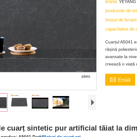
brand.
YEYANG
produsele de or
timpul de livrar
capacitatea de 
Cuarțul A5041 es
rășină poliesteri
avansate la niv
creează o viață

Email
e cuarț sintetic pur artificial tăiat la d
 produs: A5041 Dark
Blaturi de cuarț gri