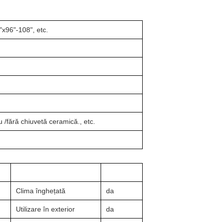
"x96"-108", etc.
/fără chiuvetă ceramică., etc.
Clima înghețată
da
Utilizare în exterior
da