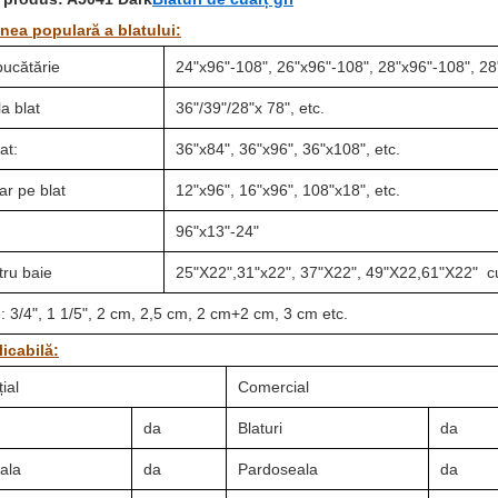
ea populară a blatului:
bucătărie
24"x96"-108", 26"x96"-108", 28"x96"-108", 28
a blat
36"/39"/28"x 78", etc.
at:
36"x84", 36"x96", 36"x108", etc.
r pe blat
12"x96", 16"x96", 108"x18", etc.
96"x13"-24"
tru baie
25"X22",31"x22", 37"X22", 49"X22,61"X22" cu 
 3/4", 1 1/5", 2 cm, 2,5 cm, 2 cm+2 cm, 3 cm etc.
icabilă:
ial
Comercial
da
Blaturi
da
ala
da
Pardoseala
da