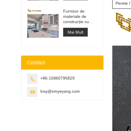
lucru
Perete /
Furnizor de
materiale de
construcție cu
suprafață solidă
din piatră
Mai Mult
artificială de cuarț
Contact
+86-15860795829

losy@xmyeyang.com
