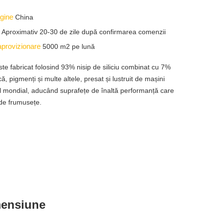
igine
China
e
Aproximativ 20-30 de zile după confirmarea comenzii
aprovizionare
5000 m2 pe lună
te fabricat folosind 93% nisip de siliciu combinat cu 7%
că, pigmenți și multe altele, presat și lustruit de mașini
el mondial, aducând suprafețe de înaltă performanță care
 de frumusețe.
imensiune