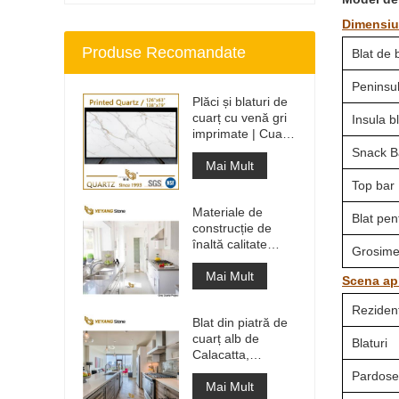
Dimensiun
Produse Recomandate
Blat de 
Peninsul
Plăci și blaturi de
cuarț cu venă gri
Insula bl
imprimate | Cuarț
imprimat pe tot
Snack Ba
corpul PQ005
Mai Mult
Top bar
Materiale de
Blat pen
construcție de
înaltă calitate
Grosime:
Piatră de
pardoseală din
Mai Mult
Scena apl
piatră Proiecte gri
deschis
Rezidenț
Blat din piatră de
cuarț alb de
Blaturi
Calacatta,
proiectat artificial,
Pardose
blat și blat de
Mai Mult