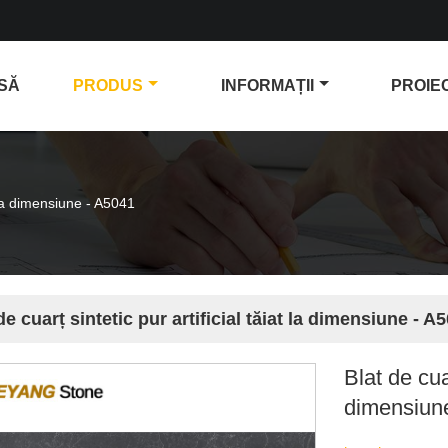
SĂ
PRODUS
INFORMAȚII
PROIE
at la dimensiune - A5041
de cuarț sintetic pur artificial tăiat la dimensiune - A
Blat de cuar
dimensiun