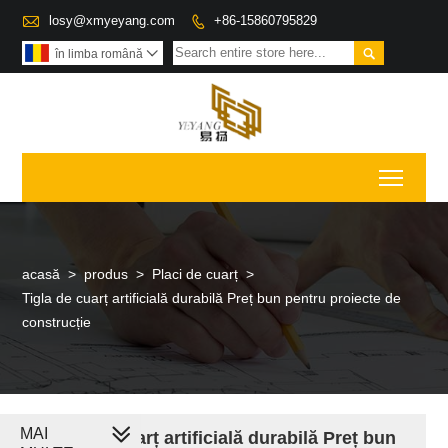

losy@xmyeyang.com
+86-15860795829


în limba română

Toggl
acasă
>
produs
>
Placi de cuarț
>
Tigla de cuarț artificială durabilă Preț bun pentru proiecte de
construcție
MAI
Tigla de cuarț artificială durabilă Preț bun