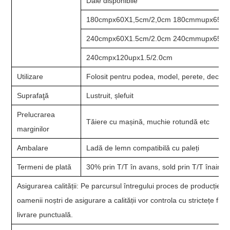
Dale disponibile
180cmpx60X1,5cm/2,0cm 180cmmupx65X1,
240cmpx60X1.5cm/2.0cm 240cmmupx65X1.
240cmpx120upx1.5/2.0cm
Utilizare
Folosit pentru podea, model, perete, decorați
Suprafaţă
Lustruit, șlefuit
Prelucrarea
Tăiere cu mașină, muchie rotundă etc
marginilor
Ambalare
Ladă de lemn compatibilă cu paleți
Termeni de plată
30% prin T/T în avans, sold prin T/T înainte
Asigurarea calității: Pe parcursul întregului proces de producție, 
oamenii noștri de asigurare a calității vor controla cu strictețe fi
livrare punctuală.