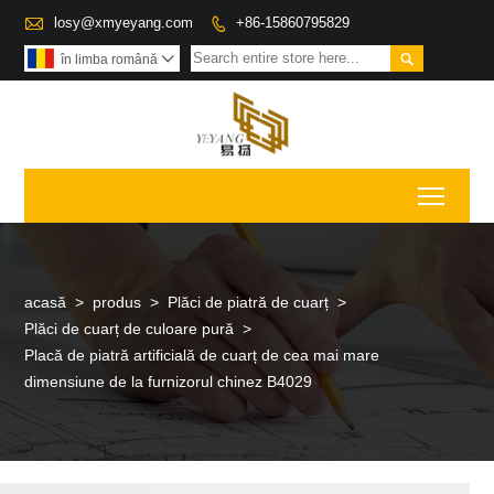

losy@xmyeyang.com
+86-15860795829


în limba română

Toggl
acasă
>
produs
>
Plăci de piatră de cuarț
>
Plăci de cuarț de culoare pură
>
Placă de piatră artificială de cuarț de cea mai mare
dimensiune de la furnizorul chinez B4029