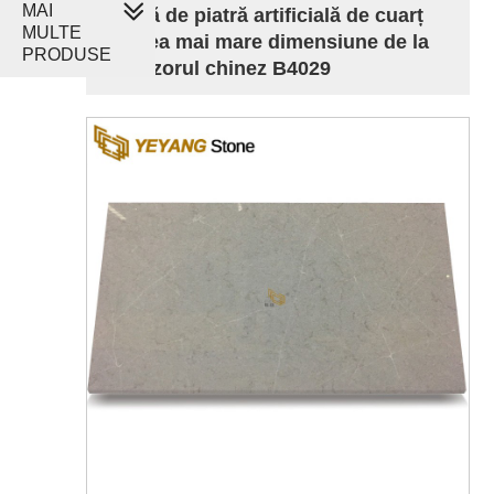
MAI
Placă de piatră artificială de cuarț
MULTE
de cea mai mare dimensiune de la
PRODUSE
furnizorul chinez B4029