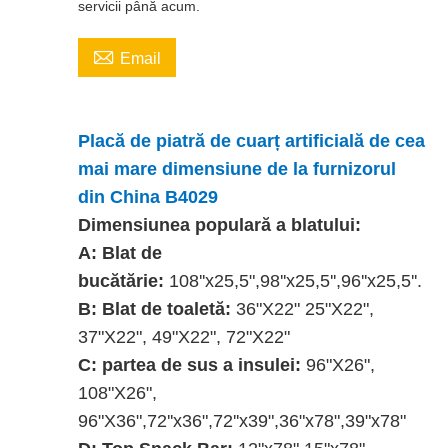
servicii până acum.

Email
Placă de piatră de cuarț artificială de cea
mai mare dimensiune de la furnizorul
din China
B4029
Dimensiunea populară a blatului:
A: Blat de
bucătărie:
108''x25,5",98''x25,5'',96''x25,5''.
B: Blat de toaletă:
36"X22" 25"X22",
37"X22", 49"X22", 72"X22"
C: partea de sus a insulei:
96"X26",
108"X26",
96"X36",72''x36",72''x39",36"x78",39"x78"