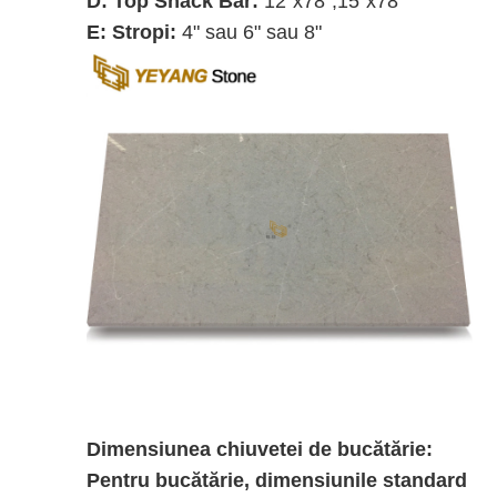
D: Top Snack Bar:
12"x78",15"x78"
E: Stropi:
4" sau 6" sau 8"
Dimensiunea chiuvetei de bucătărie:
Pentru bucătărie, dimensiunile standard