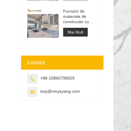
lucru
Furnizor de
materiale de
construcție cu
suprafață solidă
din piatră
Mai Mult
artificială de cuarț
Contact
+86-15860795829

losy@xmyeyang.com
