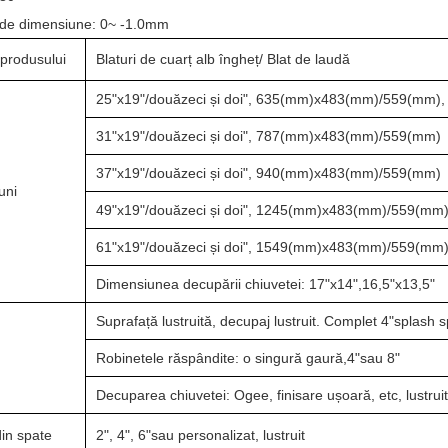
 de dimensiune: 0~ -1.0mm
produsului
Blaturi de cuarț alb îngheț/ Blat de laudă
25"x19"/douăzeci și doi", 635(mm)x483(mm)/559(mm), d
31"x19"/douăzeci și doi", 787(mm)x483(mm)/559(mm)
37"x19"/douăzeci și doi", 940(mm)x483(mm)/559(mm)
uni
49"x19"/douăzeci și doi", 1245(mm)x483(mm)/559(mm),
61"x19"/douăzeci și doi", 1549(mm)x483(mm)/559(mm),
Dimensiunea decupării chiuvetei: 17"x14",16,5"x13,5"
Suprafață lustruită, decupaj lustruit. Complet 4"splash s
Robinetele răspândite: o singură gaură,4"sau 8"
Decuparea chiuvetei: Ogee, finisare ușoară, etc, lustrui
in spate
2", 4", 6"sau personalizat, lustruit