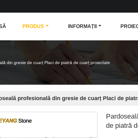
SĂ
PRODUS
INFORMAȚII
PROIE
lă din gresie de cuarț Placi de piatră de cuarț proiectate
seală profesională din gresie de cuarț Placi de piatr
Pardoseală
de piatră d