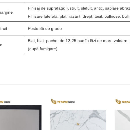
Finisaj de suprafață: lustruit, șlefuit, antic, sablare abra
margine
Finisare laterală: plat, răsărit, drept, teșit, bullnose, b
truit
Peste 85 de grade
Blat, blat: pachet de 12-25 buc în lăzi de mare valoare,
re
(după fumigare)