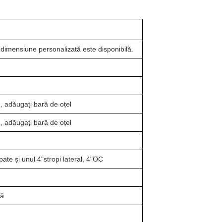
imensiune personalizată este disponibilă.
 adăugați bară de oțel
 adăugați bară de oțel
pate și unul 4"stropi lateral, 4"OC
tă