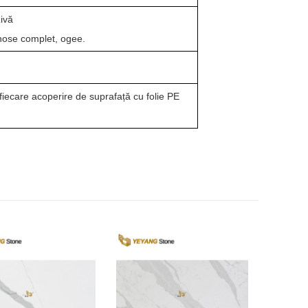
zivă
ullnose complet, ogee.
 fiecare acoperire de suprafață cu folie PE