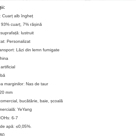
ii:
 Cuarț alb îngheț
: 93% cuarț, 7% rășină
 suprafață: lustruit
at: Personalizat
ansport: Lăzi din lemn fumigate
China
artificial
lbă
a marginilor: Nas de taur
 20 mm
 comercial, bucătărie, baie, școală
ercială: YeYang
MOHs: 6-7
 de apă: ≤0,05%.
-80