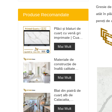
Gresie de 
atât în ​​
Produse Recomandate
pereți de 
Plăci și blaturi de
cuarț cu venă gri
imprimate | Cuarț
imprimat pe tot
corpul PQ005
Mai Mult
Materiale de
construcție de
înaltă calitate
Piatră de
pardoseală din
Mai Mult
piatră Proiecte gri
deschis
Blat din piatră de
cuarț alb de
Calacatta,
proiectat artificial,
blat și blat de
Mai Mult