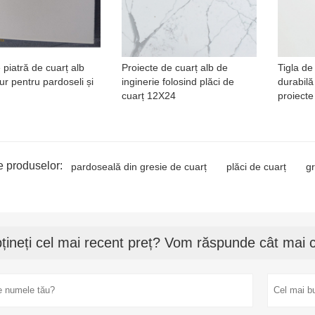
 piatră de cuarț alb
Proiecte de cuarț alb de
Tigla de 
ur pentru pardoseli și
inginerie folosind plăci de
durabilă
cuarț 12X24
proiecte
e produselor:
pardoseală din gresie de cuarț
plăci de cuarț
gr
țineți cel mai recent preț? Vom răspunde cât mai c