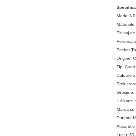
Specificaț
Model NR:
Materiale
Finisaj de
Personaliz
Pachet Tr
Origine: 
Tip: Cuarț 
Culoare a
Prelucrare
Grosime:
Utilizare:
Marcă com
Duritate 
Absorbție
Luciu: 60