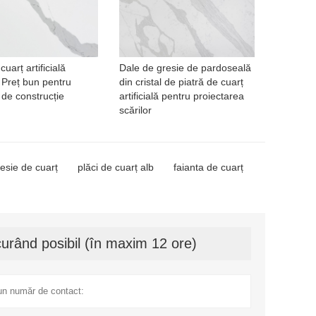
cuarț artificială
Dale de gresie de pardoseală
 Preț bun pentru
din cristal de piatră de cuarț
 de construcție
artificială pentru proiectarea
scărilor
esie de cuarț
plăci de cuarț alb
faianta de cuarț
urând posibil (în maxim 12 ore)