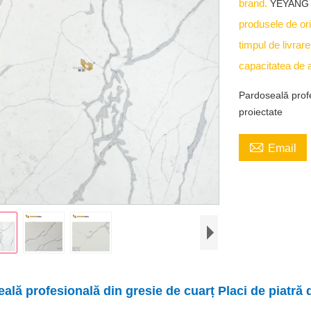
brand.
YEYANG
produsele de or
timpul de livrar
capacitatea de 
Pardoseală profe
proiectate

Email
ală profesională din gresie de cuarț Placi de piatră 