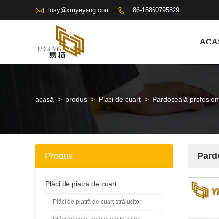

losy@xmyeyang.com
+86-15860795829

ACA
acasă
>
produs
>
Placi de cuarț
>
Pardoseală profesiona
Produs
Pardo
Plăci de piatră de cuarț
Plăci de piatră de cuarț strălucitor
Plăci de cuarț de mai multe culori