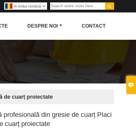

în limba română

CTE
DESPRE NOI
CONTACT

ă de cuarț proiectate
 profesională din gresie de cuarț Placi
e cuarț proiectate