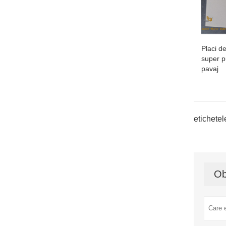
Placi de
super p
pavaj
etichetel
Ob