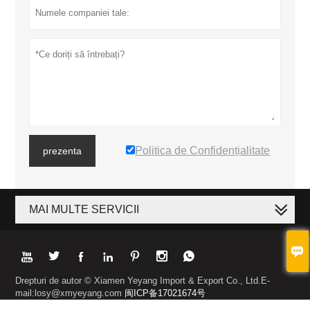
Politica de Confidențialitate
prezenta
MAI MULTE SERVICII








Drepturi de autor © Xiamen Yeyang Import & Export Co., Ltd.E-
mail:losy@xmyeyang.com
闽ICP备17021674号