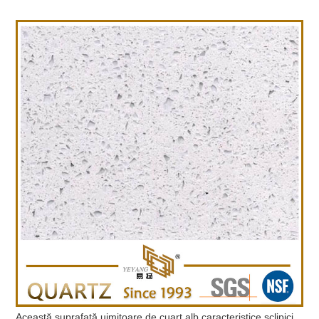
Această suprafață uimitoare de cuarț alb caracteristice sclipici