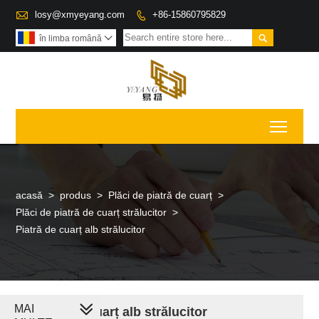

losy@xmyeyang.com
+86-15860795829


în limba română

Toggl
acasă
>
produs
>
Plăci de piatră de cuarț
>
Plăci de piatră de cuarț strălucitor
>
Piatră de cuarț alb strălucitor
MAI
Piatră de cuarț alb strălucitor