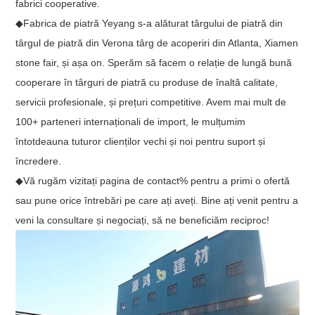
fabrici cooperative.
◆Fabrica de piatră Yeyang s-a alăturat târgului de piatră din
târgul de piatră din Verona târg de acoperiri din Atlanta, Xiamen
stone fair, și așa on. Sperăm să facem o relație de lungă bună
cooperare în târguri de piatră cu produse de înaltă calitate,
servicii profesionale, și prețuri competitive. Avem mai mult de
100+ parteneri internaționali de import, le mulțumim
întotdeauna tuturor clienților vechi și noi pentru suport și
încredere.
◆Vă rugăm vizitați pagina de contact% pentru a primi o ofertă
sau pune orice întrebări pe care ați aveți. Bine ați venit pentru a
veni la consultare și negociați, să ne beneficiăm reciproc!