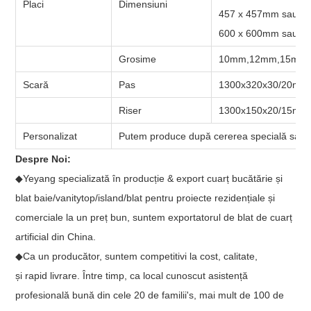
Placi
Dimensiuni
457 x 457mm sau 18
600 x 600mm sau 24”
Grosime
10mm,12mm,15mm,
Scară
Pas
1300x320x30/20mm
Riser
1300x150x20/15mm
Personalizat
Putem produce după cererea specială sau des
Despre Noi:
◆Yeyang specializată în producție & export cuarț bucătărie și
blat baie/vanitytop/island/blat pentru proiecte rezidențiale și
comerciale la un preț bun, suntem exportatorul de blat de cuarț
artificial din China.
◆Ca un producător, suntem competitivi la cost, calitate,
și rapid livrare. Între timp, ca local cunoscut asistență
profesională bună din cele 20 de familii's, mai mult de 100 de