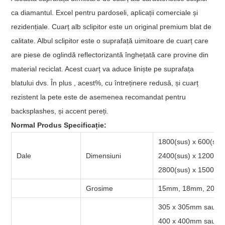
ca diamantul. Excel pentru pardoseli, aplicații comerciale și
rezidențiale. Cuarț alb sclipitor este un original premium blat de
calitate. Albul sclipitor este o suprafață uimitoare de cuarț care
are piese de oglindă reflectorizantă înghețată care provine din
material reciclat. Acest cuarț va aduce liniște pe suprafața
blatului dvs. În plus , acest%, cu întreținere redusă, și cuarț
rezistent la pete este de asemenea recomandat pentru
backsplashes, și accent pereți.
Normal Produs Specificație:
1800(sus) x 600(su
Dale
Dimensiuni
2400(sus) x 1200(s
2800(sus) x 1500(s
Grosime
15mm, 18mm, 20mm
305 x 305mm sau 12
400 x 400mm sau 16