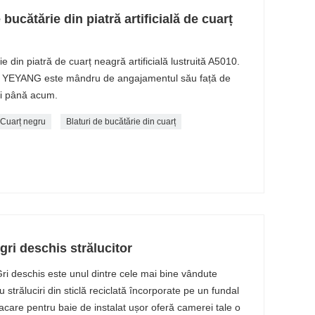
bucătărie din piatră artificială de cuarț
 din piatră de cuarț neagră artificială lustruită A5010.
re, YEYANG este mândru de angajamentul său față de
cii până acum.
Cuarț negru
Blaturi de bucătărie din cuarț
gri deschis strălucitor
i deschis este unul dintre cele mai bine vândute
străluciri din sticlă reciclată încorporate pe un fundal
acare pentru baie de instalat ușor oferă camerei tale o