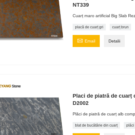
NT339
Cuarț maro artificial Big Slab Re
placă de cuarț gri
cuarț brun

Email
Detalii
Placi de piatră de cuarț
D2002
Plăci de piatră de cuarț alb comp
blat de bucătărie din cuarț
plăci