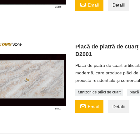

Email
Detalii
Placă de piatră de cuarț a
D2001
Placă de piatră de cuarț artifici
modernă, care produce plăci de c
proiecte rezidențiale și comercial
furnizori de plăci de cuarț
placă 

Email
Detalii