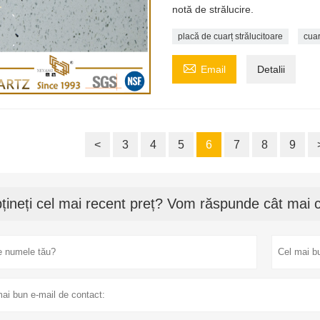
notă de strălucire.
placă de cuarț strălucitoare
cuar

Email
Detalii
<
3
4
5
6
7
8
9
țineți cel mai recent preț? Vom răspunde cât mai c