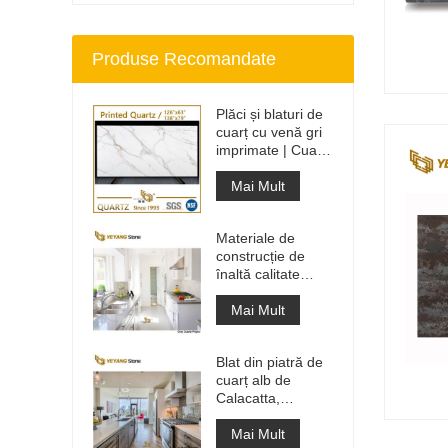
Produse Recomandate
Plăci și blaturi de
cuarț cu venă gri
imprimate | Cuarț
imprimat pe tot
corpul PQ005
Mai Mult
Materiale de
construcție de
înaltă calitate
Piatră de
pardoseală din
Mai Mult
piatră Proiecte gri
deschis
Blat din piatră de
cuarț alb de
Calacatta,
proiectat artificial,
blat și blat de
Mai Mult