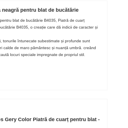
lă neagră pentru blat de bucătărie
ă pentru blat de bucătărie B4035, Piatră de cuarț
bucătărie B4035, o creație care dă indicii de caracter și
, tonurile întunecate subestimate și profunde sunt
luri calde de maro pământesc și nuanță umbră. creând
aută locuri speciale impregnate de propriul stil.
s Gery Color Piatră de cuarț pentru blat -