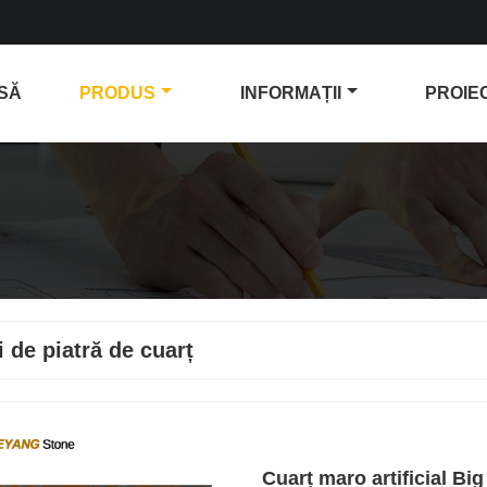
SĂ
PRODUS
INFORMAȚII
PROIE
i de piatră de cuarț
Cuarț maro artificial Big