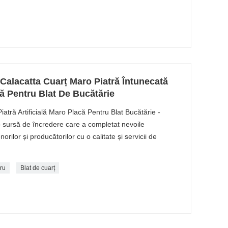
ă Calacatta Cuarț Maro Piatră Întunecată
ală Pentru Blat De Bucătărie
Piatră Artificială Maro Placă Pentru Blat Bucătărie -
ursă de încredere care a completat nevoile
norilor și producătorilor cu o calitate și servicii de
ru
Blat de cuarț