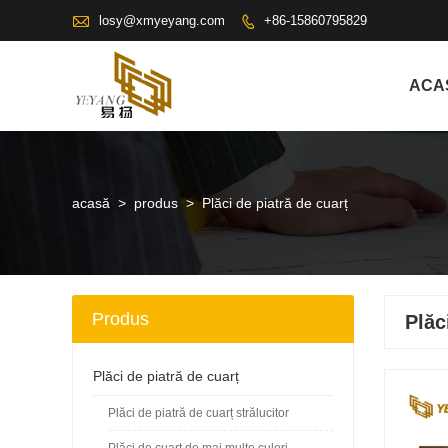

losy@xmyeyang.com
+86-15860795829

ACA
acasă
>
produs
>
Plăci de piatră de cuarț
Produs
Plăc
Plăci de piatră de cuarț
Plăci de piatră de cuarț strălucitor
Plăci de cuarț de mai multe culori