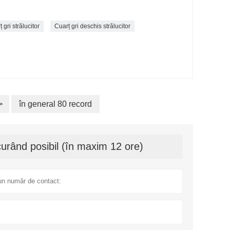
ț gri strălucitor
Cuarț gri deschis strălucitor
>
în general 80 record
urând posibil (în maxim 12 ore)