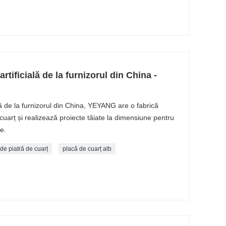
rtificială de la furnizorul din China -
ală de la furnizorul din China, YEYANG are o fabrică
uarț și realizează proiecte tăiate la dimensiune pentru
e.
de piatră de cuarț
placă de cuarț alb