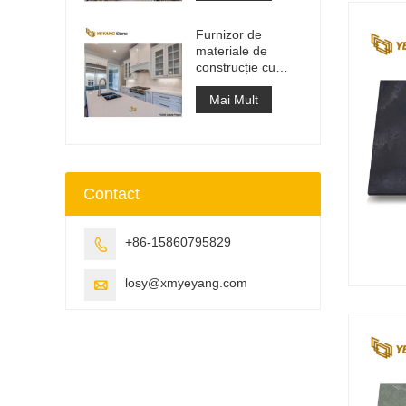
lucru
Furnizor de
materiale de
construcție cu
suprafață solidă
din piatră
Mai Mult
artificială de cuarț
Contact
+86-15860795829

losy@xmyeyang.com
