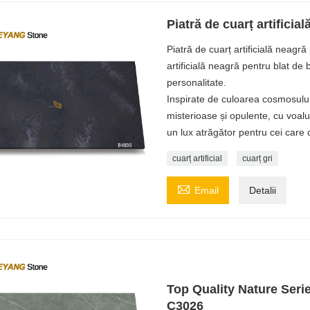
Piatră de cuarț artificia
Piatră de cuarț artificială neagr
artificială neagră pentru blat de 
personalitate.
Inspirate de culoarea cosmosului
misterioase și opulente, cu voa
un lux atrăgător pentru cei care c
cuarț artificial
cuarț gri

Email
Detalii
Top Quality Nature Serie
C3026