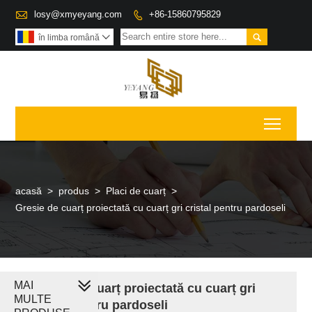

losy@xmyeyang.com
+86-15860795829


în limba română

Toggl
acasă
>
produs
>
Placi de cuarț
>
Gresie de cuarț proiectată cu cuarț gri cristal pentru pardoseli
MAI
Gresie de cuarț proiectată cu cuarț gri
MULTE
cristal pentru pardoseli