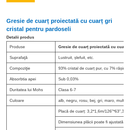
Gresie de cuarț proiectată cu cuarț gri
cristal pentru pardoseli
Detalii produs
Produse
Gresie de cuarț proiectată cu cuarț g
Suprafaţă
Lustruit, șlefuit, etc.
Compoziţie
93% cristal de cuarț pur, cu 7% rășini, 
Absorbtia apei
Sub 0,03%
Duritatea lui Mohs
Clasa 6-7
Culoare
alb, negru, rosu, bej, gri, maro, multico
Placă de cuarț: 3,2*1,6m/126"*63",3*1,
Dimensiunea plăcii poate fi ajustată în