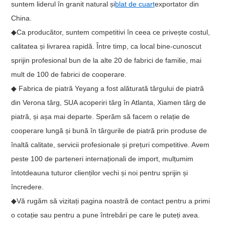
suntem liderul în granit natural și
blat de cuarț
exportator din
China.
◆Ca producător, suntem competitivi în ceea ce privește costul,
calitatea și livrarea rapidă. Între timp, ca local bine-cunoscut
sprijin profesional bun de la alte 20 de fabrici de familie, mai
mult de 100 de fabrici de cooperare.
◆ Fabrica de piatră Yeyang a fost alăturată târgului de piatră
din Verona târg, SUA acoperiri târg în Atlanta, Xiamen târg de
piatră, și așa mai departe. Sperăm să facem o relație de
cooperare lungă și bună în târgurile de piatră prin produse de
înaltă calitate, servicii profesionale și prețuri competitive. Avem
peste 100 de parteneri internaționali de import, mulțumim
întotdeauna tuturor clienților vechi și noi pentru sprijin și
încredere.
◆Vă rugăm să vizitați pagina noastră de contact pentru a primi
o cotație sau pentru a pune întrebări pe care le puteți avea.