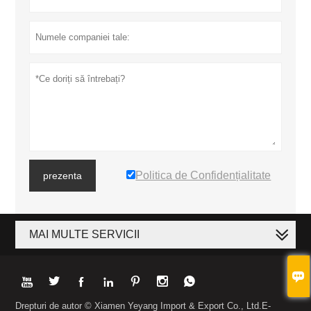
Politica de Confidențialitate
prezenta
MAI MULTE SERVICII








Drepturi de autor © Xiamen Yeyang Import & Export Co., Ltd.E-