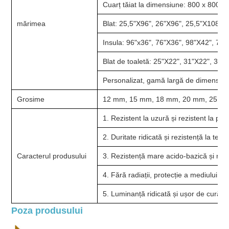
Cuarț tăiat la dimensiune: 800 x 800
mărimea
Blat: 25,5"X96", 26"X96", 25,5"X108",
Insula: 96"x36", 76"X36", 98"X42", 76
Blat de toaletă: 25"X22", 31"X22", 37"
Personalizat, gamă largă de dimensiun
Grosime
12 mm, 15 mm, 18 mm, 20 mm, 25 m
1. Rezistent la uzură și rezistent la pre
2. Duritate ridicată și rezistență la tem
Caracterul produsului
3. Rezistență mare acido-bazică și rez
4. Fără radiații, protecție a mediului și
5. Luminanță ridicată și ușor de curăța
Poza produsului