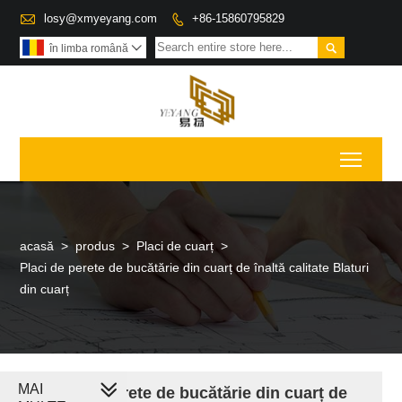

losy@xmyeyang.com
+86-15860795829


în limba română

Toggl
acasă
>
produs
>
Placi de cuarț
>
Placi de perete de bucătărie din cuarț de înaltă calitate Blaturi
din cuarț
MAI
Placi de perete de bucătărie din cuarț de