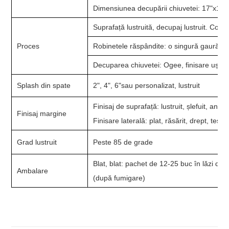
Dimensiunea decupării chiuvetei: 17"x14"
Suprafață lustruită, decupaj lustruit. Comp
Proces
Robinetele răspândite: o singură gaură,4"
Decuparea chiuvetei: Ogee, finisare ușoară
Splash din spate
2", 4", 6"sau personalizat, lustruit
Finisaj de suprafață: lustruit, șlefuit, anti
Finisaj margine
Finisare laterală: plat, răsărit, drept, teși
Grad lustruit
Peste 85 de grade
Blat, blat: pachet de 12-25 buc în lăzi de
Ambalare
(după fumigare)