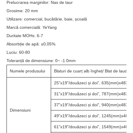
Prelucrarea marginilor: Nas de taur
Grosime: 20 mm
Utilizare: comercial, bucătărie, baie, școală
Marcă comercială: YeYang
Duritate MOHs: 6-7
Absorbție de apă: ≤0,05%.
Luciu: 60-80
Toleranță de dimensiune: 0~ -1.0mm
Numele produsului
Blaturi de cuarț alb îngheț/ Blat de laudă
25"x19"/douăzeci și doi", 635(mm)x483(m
31"x19"/douăzeci și doi", 787(mm)x483
37"x19"/douăzeci și doi", 940(mm)x483
Dimensiuni
49"x19"/douăzeci și doi", 1245(mm)x483(
61"x19"/douăzeci și doi", 1549(mm)x483(