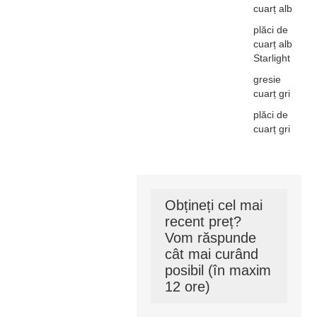
cuarț alb
plăci de
cuarț alb
Starlight
gresie
cuarț gri
plăci de
cuarț gri
Obțineți cel mai
recent preț?
Vom răspunde
cât mai curând
posibil (în maxim
12 ore)