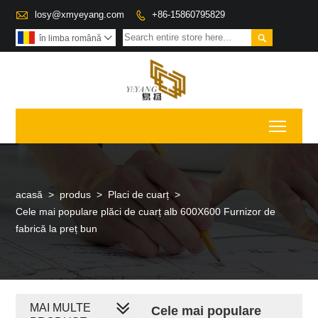

losy@xmyeyang.com
+86-15860795829


în limba română

Toggl
acasă
>
produs
>
Placi de cuarț
>
Cele mai populare plăci de cuarț alb 600X600 Furnizor de
fabrică la preț bun
MAI MULTE
Cele mai populare