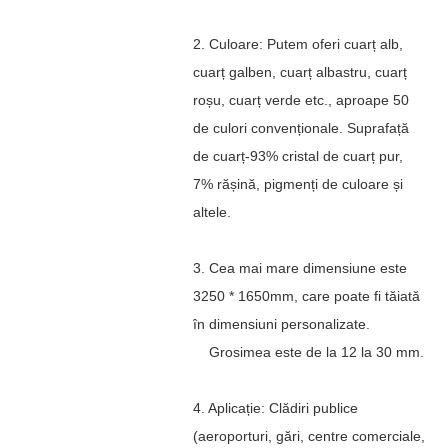
2. Culoare: Putem oferi cuarț alb,
cuarț galben, cuarț albastru, cuarț
roșu, cuarț verde etc., aproape 50
de culori convenționale. Suprafață
de cuarț-93% cristal de cuarț pur,
7% rășină, pigmenți de culoare și
altele.
3. Cea mai mare dimensiune este
3250 * 1650mm, care poate fi tăiată
în dimensiuni personalizate.
Grosimea este de la 12 la 30 mm.
4. Aplicație: Clădiri publice
(aeroporturi, gări, centre comerciale,