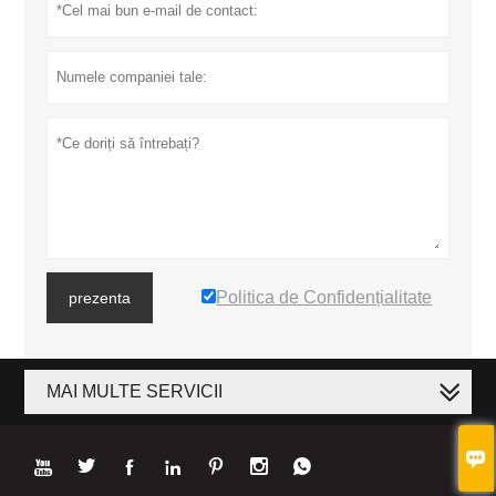
Politica de Confidențialitate
prezenta
MAI MULTE SERVICII







