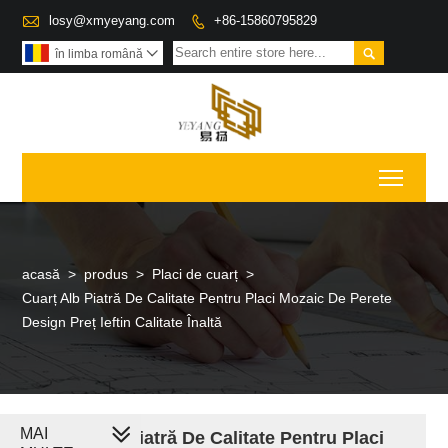

losy@xmyeyang.com
+86-15860795829


în limba română

Toggl
acasă
>
produs
>
Placi de cuarț
>
Cuarț Alb Piatră De Calitate Pentru Placi Mozaic De Perete
Design Preț Ieftin Calitate Înaltă
MAI
Cuarț Alb Piatră De Calitate Pentru Placi