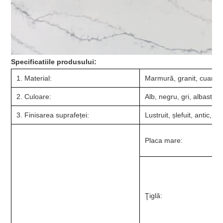
Specificatiile produsului:
1. Material:
Marmură, granit, cuarțit, 
2. Culoare:
Alb, negru, gri, albastru,
3. Finisarea suprafeței:
Lustruit, șlefuit, antic, s
Placa mare:
Ţiglă: