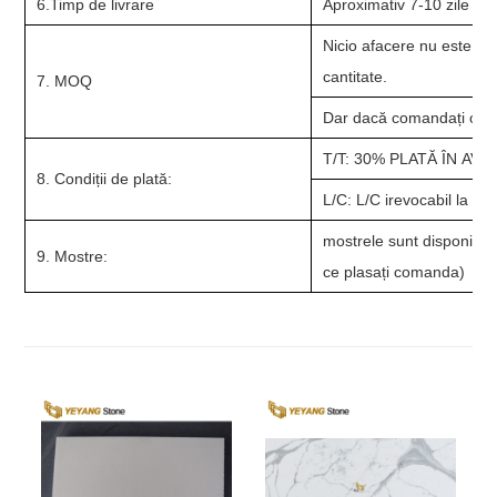
6.Timp de livrare
Aproximativ 7-10 zile de
Nicio afacere nu este pr
cantitate.
7. MOQ
Dar dacă comandați o can
T/T: 30% PLATĂ ÎN AV
8. Condiții de plată:
L/C: L/C irevocabil la ve
mostrele sunt disponibil
9. Mostre:
ce plasați comanda)